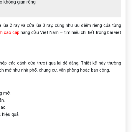
ho không gian rộng
a lùa 2 ray và cửa lùa 3 ray, cũng như ưu điểm riêng của từng
nh cao cấp
hàng đầu Việt Nam – tìm hiểu chi tiết trong bài viết
phép các cánh cửa trượt qua lại dễ dàng. Thiết kế này thường
ích mở như nhà phố, chung cư, văn phòng hoặc ban công.
ng mở.
ản.
cao.
 hiệu quả.