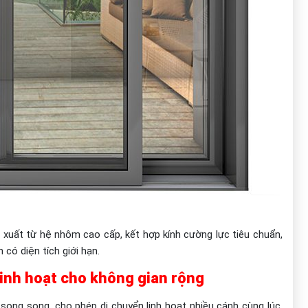
 xuất từ hệ nhôm cao cấp, kết hợp kính cường lực tiêu chuẩn,
 có diện tích giới hạn.
 linh hoạt cho không gian rộng
t song song, cho phép di chuyển linh hoạt nhiều cánh cùng lúc.