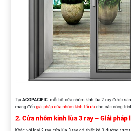
Tại
ACGPACIFIC
, mỗi bộ cửa nhôm kính lùa 2 ray được sản
mang đến
giải pháp cửa nhôm kính tối ưu
cho các công trình
2. Cửa nhôm kính lùa 3 ray – Giải pháp
Khác với loại 2 ray, cửa lùa 3 ray có thiết kế 3 đường trượ