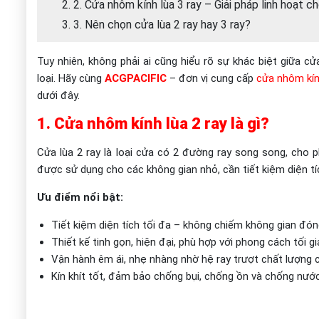
2. 2. Cửa nhôm kính lùa 3 ray – Giải pháp linh hoạt c
3. 3. Nên chọn cửa lùa 2 ray hay 3 ray?
Tuy nhiên, không phải ai cũng hiểu rõ sự khác biệt giữa cử
loại. Hãy cùng
ACGPACIFIC
– đơn vị cung cấp
cửa nhôm kí
dưới đây.
1. Cửa nhôm kính lùa 2 ray là gì?
Cửa lùa 2 ray là loại cửa có 2 đường ray song song, cho 
được sử dụng cho các không gian nhỏ, cần tiết kiệm diện t
Ưu điểm nổi bật:
Tiết kiệm diện tích tối đa – không chiếm không gian đó
Thiết kế tinh gọn, hiện đại, phù hợp với phong cách tối gi
Vận hành êm ái, nhẹ nhàng nhờ hệ ray trượt chất lượng 
Kín khít tốt, đảm bảo chống bụi, chống ồn và chống nước