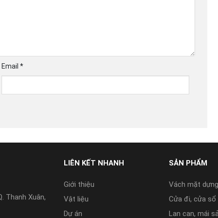
Email
*
LIÊN KẾT NHANH
SẢN PHẨM
Giới thiệu
Vách mặt dựn
Q. Thanh Xuân,
Vật liệu
Cửa đi, cửa sổ 
Dự án
Lan can, mái s