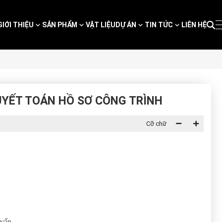
GIỚI THIỆU
SẢN PHẨM
VẬT LIỆU
DỰ ÁN
TIN TỨC
LIÊN HỆ
UYẾT TOÁN HỒ SƠ CÔNG TRÌNH
Cỡ chữ
 vấn