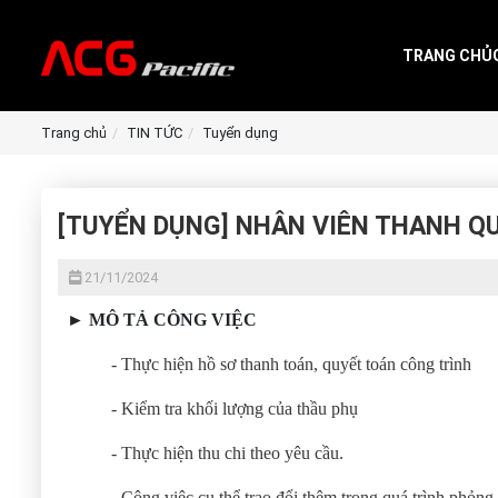
TRANG CHỦ
Trang chủ
TIN TỨC
Tuyển dụng
[TUYỂN DỤNG] NHÂN VIÊN THANH Q
21/11/2024
► MÔ TẢ CÔNG VIỆC
- Thực hiện hồ sơ thanh toán, quyết toán công trình
- Kiểm tra khối lượng của thầu phụ
- Thực hiện thu chi theo yêu cầu.
- Công việc cụ thể trao đổi thêm trong quá trình phỏng